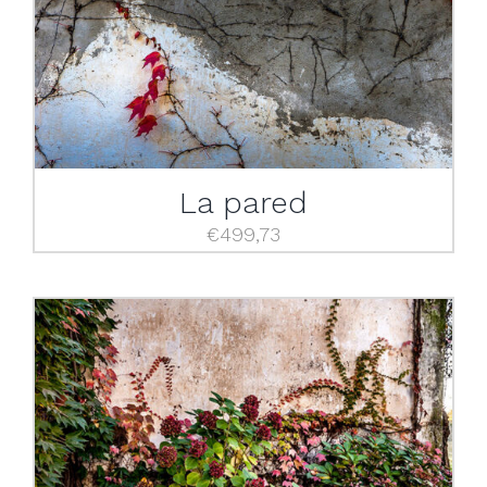
La pared
€
499,73