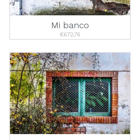
Mi banco
€
672,76