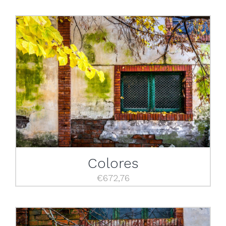
Colores
€
672,76