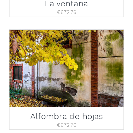
La ventana
€
672,76
Alfombra de hojas
€
672,76