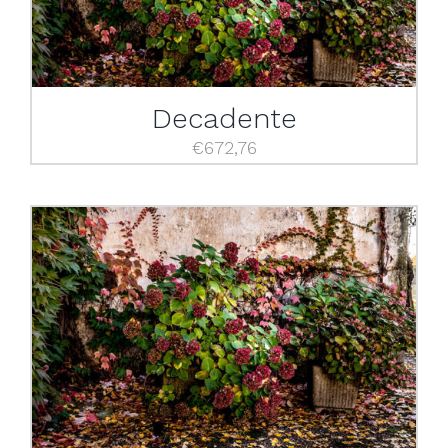
Decadente
€
672,76