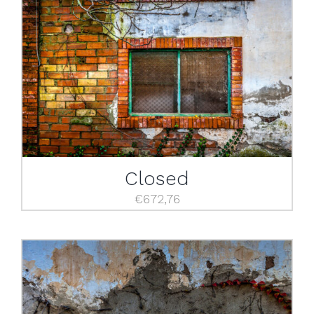
Closed
€
672,76