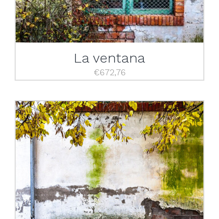
La ventana
€
672,76