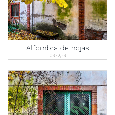
Alfombra de hojas
€
672,76