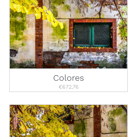
Colores
€
672,76