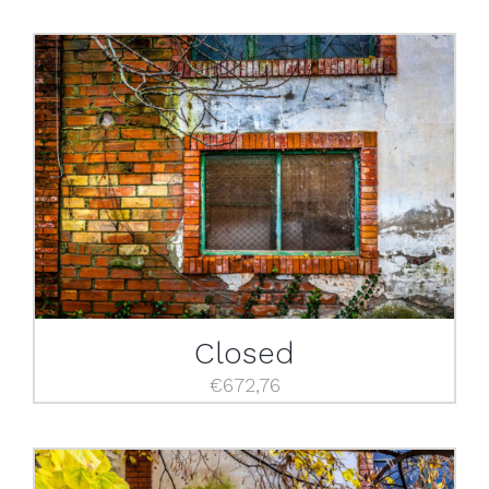
Closed
€
672,76