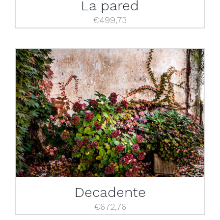
La pared
€
499,73
Decadente
€
672,76