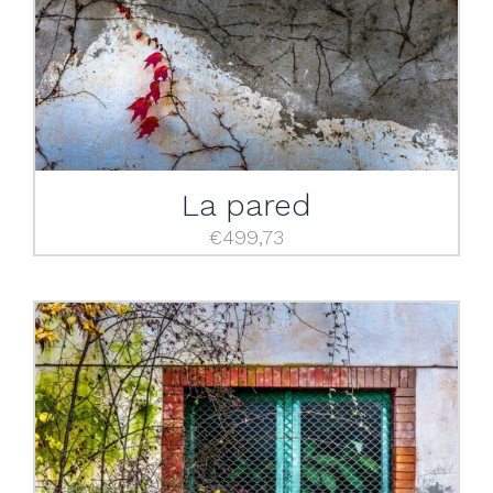
La pared
€
499,73