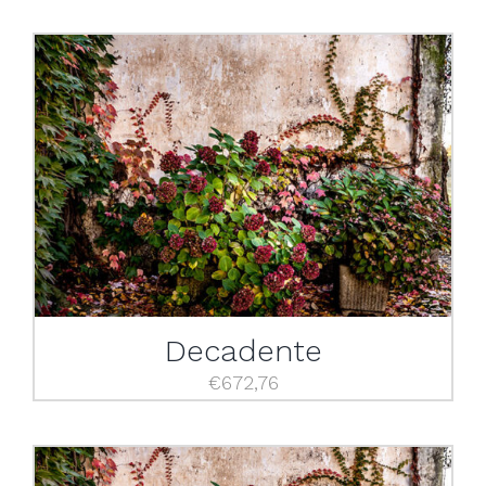
Decadente
€
672,76