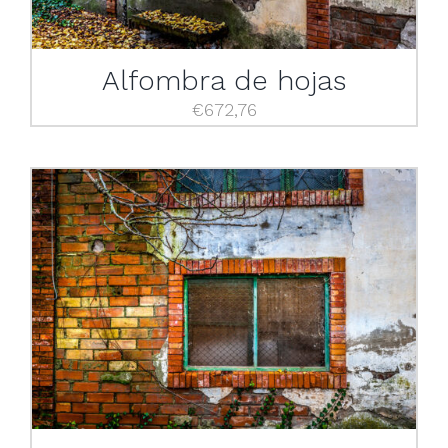
Alfombra de hojas
€
672,76