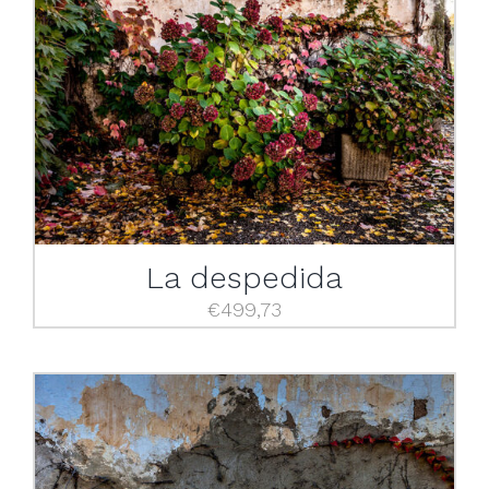
La despedida
€
499,73