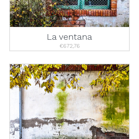
La ventana
€
672,76