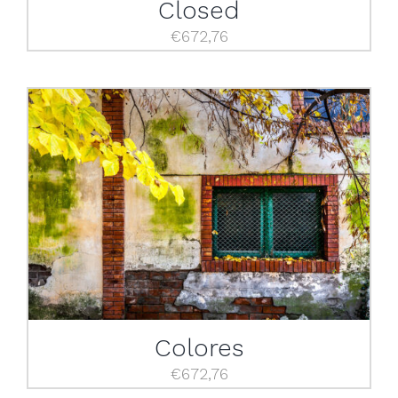
Closed
€
672,76
Colores
€
672,76