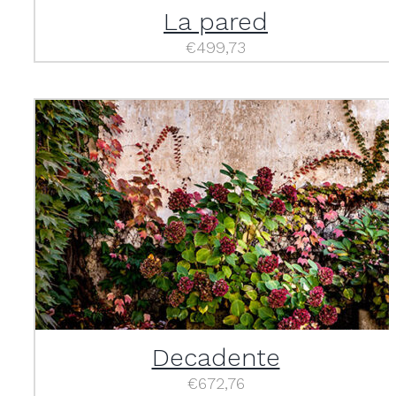
La pared
€
499,73
Decadente
€
672,76