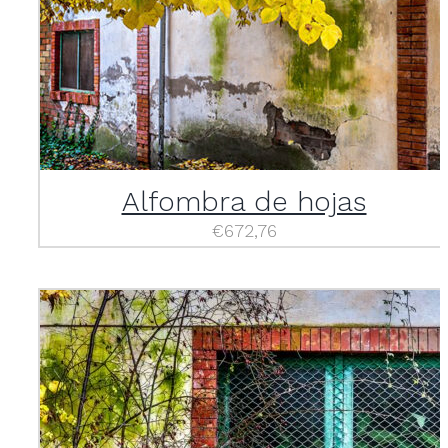
Alfombra de hojas
€
672,76