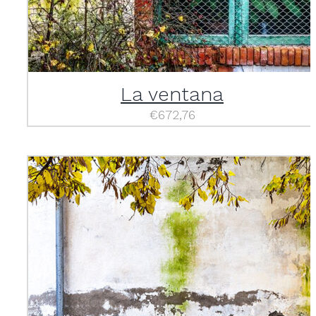
La ventana
€
672,76