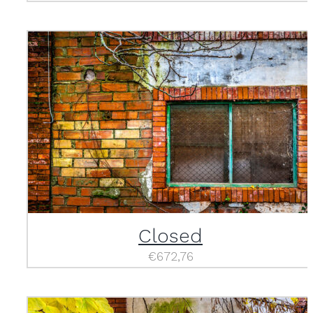
Closed
€
672,76