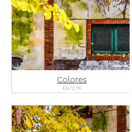
Colores
€
672,76