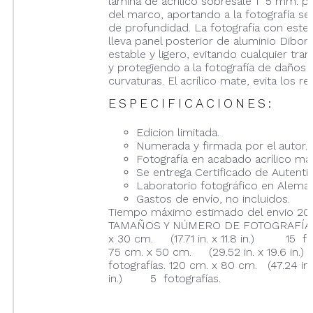
lámina de acrílico sobresale 1´5 mm. p
del marco, aportando a la fotografía se
de profundidad. La fotografía con este
lleva panel posterior de aluminio Dibon
estable y ligero, evitando cualquier tran
y protegiendo a la fotografía de daños 
curvaturas. El acrílico mate, evita los ref
ESPECIFICACIONES:
Edicion limitada.
Numerada y firmada por el autor.
Fotografía en acabado acrílico ma
Se entrega Certificado de Autentic
Laboratorio fotográfico en Aleman
Gastos de envío, no incluidos.
Tiempo máximo estimado del envio 20 
TAMAÑOS Y NÚMERO DE FOTOGRAFÍAS
x 30 cm. (17.71 in. x 11.8 in.) 15 fot
75 cm. x 50 cm. (29.52 in. x 19.6 i
fotografías. 120 cm. x 80 cm. (47.24 in.
in.) 5 fotografías.