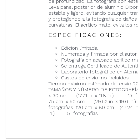
de profundidad. La fotografía con este
lleva panel posterior de aluminio Dibon
estable y ligero, evitando cualquier tran
y protegiendo a la fotografía de daños 
curvaturas. El acrílico mate, evita los ref
ESPECIFICACIONES:
Edicion limitada.
Numerada y firmada por el autor.
Fotografía en acabado acrílico ma
Se entrega Certificado de Autentic
Laboratorio fotográfico en Aleman
Gastos de envío, no incluidos.
Tiempo máximo estimado del envio 20 
TAMAÑOS Y NÚMERO DE FOTOGRAFÍAS
x 30 cm. (17.71 in. x 11.8 in.) 15 fot
75 cm. x 50 cm. (29.52 in. x 19.6 i
fotografías. 120 cm. x 80 cm. (47.24 in.
in.) 5 fotografías.