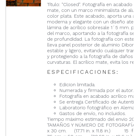
Título: "Closed". Fotografía en acabado a
mate, con un marco minimalista de alu
color plata. Este acabado, aporta una a
moderna y elegante con un diseño atem
lámina de acrílico sobresale 1´5 mm. p
del marco, aportando a la fotografía se
de profundidad. La fotografía con este
lleva panel posterior de aluminio Dibon
estable y ligero, evitando cualquier tran
y protegiendo a la fotografía de daños 
curvaturas. El acrílico mate, evita los ref
ESPECIFICACIONES:
Edicion limitada.
Numerada y firmada por el autor.
Fotografía en acabado acrílico ma
Se entrega Certificado de Autentic
Laboratorio fotográfico en Aleman
Gastos de envío, no incluidos.
Tiempo máximo estimado del envio 20 
TAMAÑOS Y NÚMERO DE FOTOGRAFÍAS
x 30 cm. (17.71 in. x 11.8 in.) 15 fot