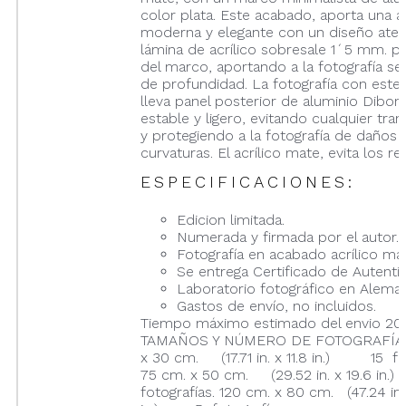
color plata. Este acabado, aporta una a
moderna y elegante con un diseño atem
lámina de acrílico sobresale 1´5 mm. p
del marco, aportando a la fotografía se
de profundidad. La fotografía con este
lleva panel posterior de aluminio Dibon
estable y ligero, evitando cualquier tran
y protegiendo a la fotografía de daños 
curvaturas. El acrílico mate, evita los ref
ESPECIFICACIONES:
Edicion limitada.
Numerada y firmada por el autor.
Fotografía en acabado acrílico ma
Se entrega Certificado de Autentic
Laboratorio fotográfico en Aleman
Gastos de envío, no incluidos.
Tiempo máximo estimado del envio 20 
TAMAÑOS Y NÚMERO DE FOTOGRAFÍAS
x 30 cm. (17.71 in. x 11.8 in.) 15 fot
75 cm. x 50 cm. (29.52 in. x 19.6 i
fotografías. 120 cm. x 80 cm. (47.24 in.