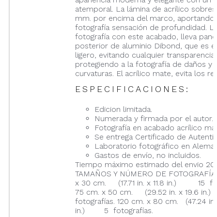
atemporal. La lámina de acrílico sobres
mm. por encima del marco, aportando 
fotografía sensación de profundidad. L
fotografía con este acabado, lleva pane
posterior de aluminio Dibond, que es e
ligero, evitando cualquier transparencia,
protegiendo a la fotografía de daños y
curvaturas. El acrílico mate, evita los ref
ESPECIFICACIONES:
Edicion limitada.
Numerada y firmada por el autor.
Fotografía en acabado acrílico ma
Se entrega Certificado de Autentic
Laboratorio fotográfico en Aleman
Gastos de envío, no incluidos.
Tiempo máximo estimado del envio 20 
TAMAÑOS Y NÚMERO DE FOTOGRAFÍAS
x 30 cm. (17.71 in. x 11.8 in.) 15 fot
75 cm. x 50 cm. (29.52 in. x 19.6 i
fotografías. 120 cm. x 80 cm. (47.24 in.
in.) 5 fotografías.